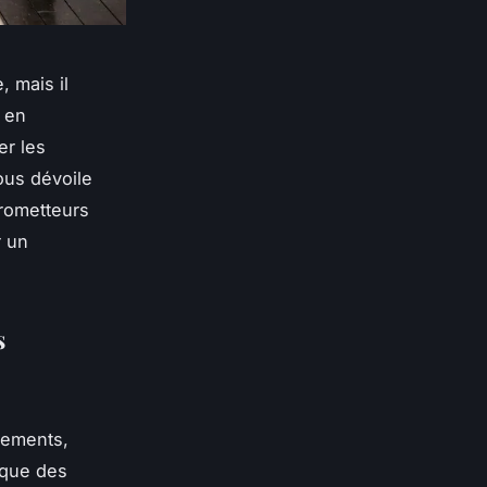
 mais il
 en
er les
vous dévoile
prometteurs
r un
s
tements,
ique des