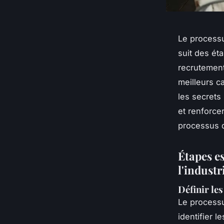
Le processu
suit des ét
recrutement
meilleurs c
les secrets
et renforce
processus 
Étapes e
l'industr
Définir le
Le proces
identifier 