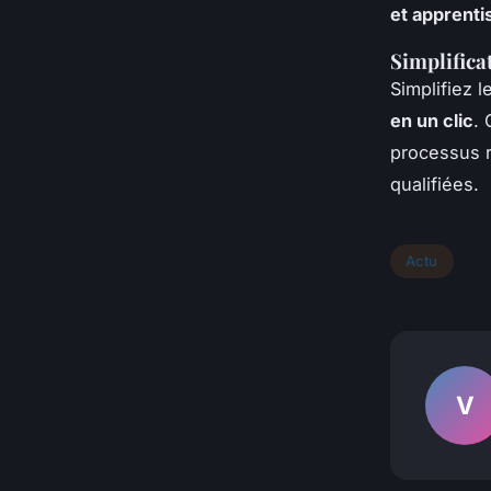
et apprenti
Simplifica
Simplifiez 
en un clic
.
processus r
qualifiées.
Actu
V