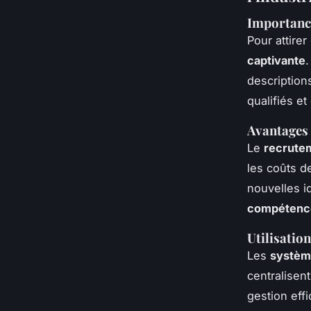
Importance
Pour attire
captivante
.
descriptio
qualifiés e
Avantages 
Le
recrute
les coûts de
nouvelles i
compétenc
Utilisatio
Les
système
centralisen
gestion eff