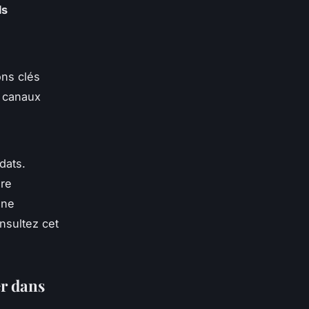
ls
ons clés
s canaux
dats.
ère
une
nsultez cet
er dans