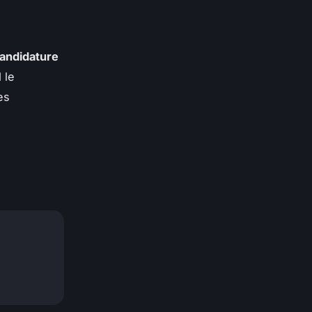
andidature
 le
es