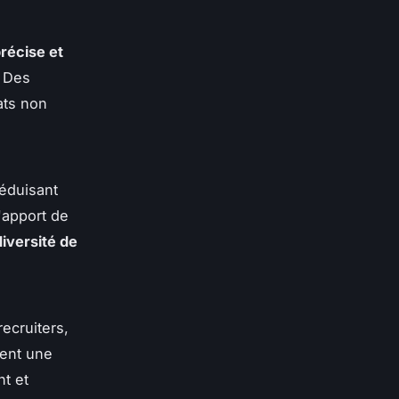
récise et
. Des
ats non
réduisant
l'apport de
diversité de
ecruiters,
tent une
nt et