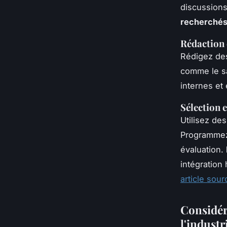
discussions
recherché
Rédaction 
Rédigez d
comme le sa
internes et 
Sélection 
Utilisez d
Programmez
évaluation.
intégration
article sour
Considér
l'industr