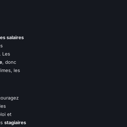
es salaires
es
. Les
e
, donc
imes, les
couragez
des
loi et
es
stagiaires