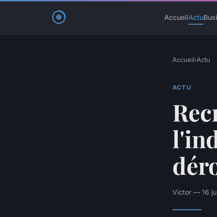
Accueil
Actu
Bus
Accueil
›
Actu
ACTU
Rec
l'in
déro
Victor — 16 j