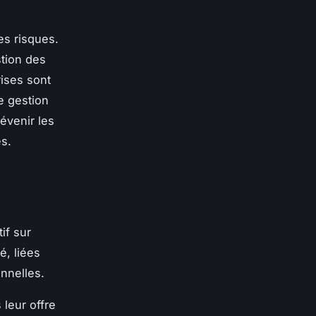
es risques.
stion des
rises sont
e gestion
évenir les
es.
if sur
é, liées
nnelles.
leur offre