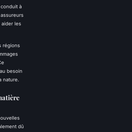
 conduit à
s assureurs
 aider les
s régions
dommages
Ce
 au besoin
a nature.
matière
nouvelles
galement dû