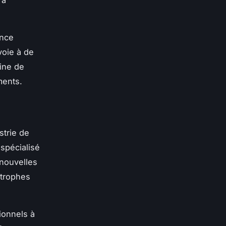
 à
ence
voie à de
ine de
ments.
strie de
spécialisé
 nouvelles
strophes
ionnels à