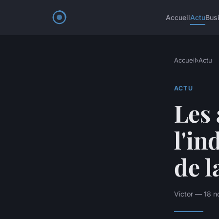
Accueil
Actu
Bus
Accueil
›
Actu
ACTU
Les 
l'in
de l
Victor — 18 