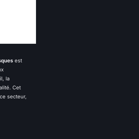
isques
est
ux
l, la
lité. Cet
ce secteur,