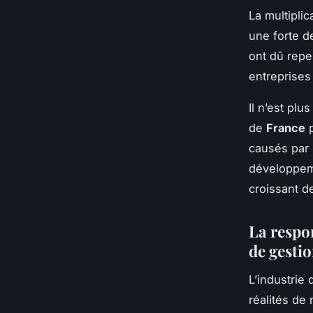
La multipli
une forte d
ont dû repe
entreprises 
Il n’est pl
de
France
p
causés par 
développem
croissant d
La respo
de gestio
L’industrie
réalités de