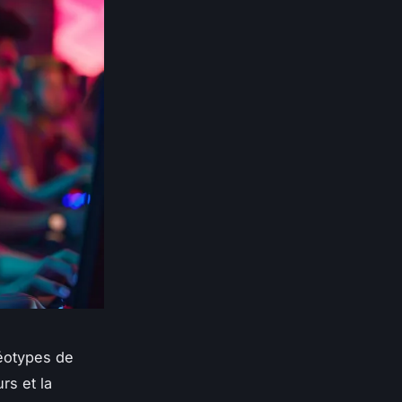
réotypes de
rs et la