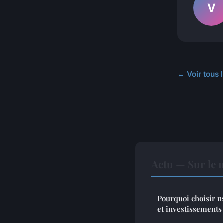
V
← Voir tous l
Actu — Sur le 
Pourquoi choisir n
et investissements