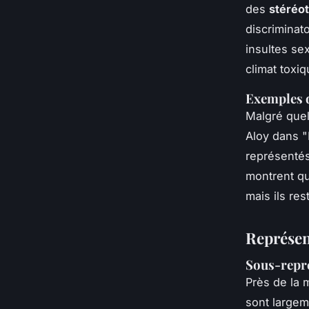
des
stéréo
discriminat
insultes se
climat toxiq
Exemples d
Malgré que
Aloy dans "
représentés
montrent qu
mais ils res
Représen
Sous-repr
Près de la 
sont largem