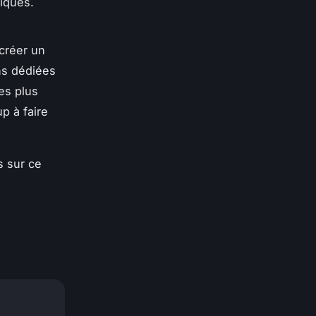
iques.
créer un
ns dédiées
es plus
p à faire
s sur ce