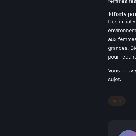
femmes res
Efforts po
Des initiat
environnem
aux femmes,
grandes. Bi
pour réduir
Vous pouve
sujet.
Actu