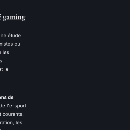
é gaming
Une étude
xistes ou
elles
es
t la
ons de
e l'e-sport
t courants,
ation, les