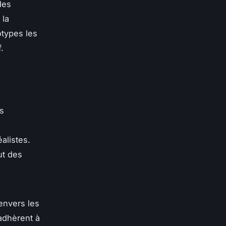
des
 la
otypes les
.
es
alistes.
ut des
envers les
adhèrent à