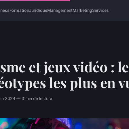
iness
Formation
Juridique
Management
Marketing
Services
sme et jeux vidéo : l
éotypes les plus en v
uin 2024 — 3 min de lecture