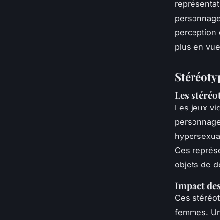
représentat
personnages
perception 
plus en vue,
Stéréotyp
Les stéréo
Les jeux vi
personnage
hypersexual
Ces représe
objets de d
Impact des
Ces stéréot
femmes. Un