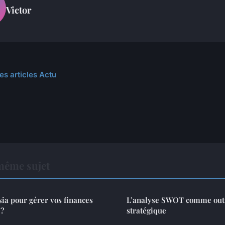
Victor
es articles Actu
même sujet
sia pour gérer vos finances
L’analyse SWOT comme outi
 ?
stratégique