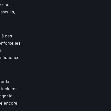
e sous-
asculin,
 à des
enforce les
s
conséquence
er la
 incluent
ager la
ste encore