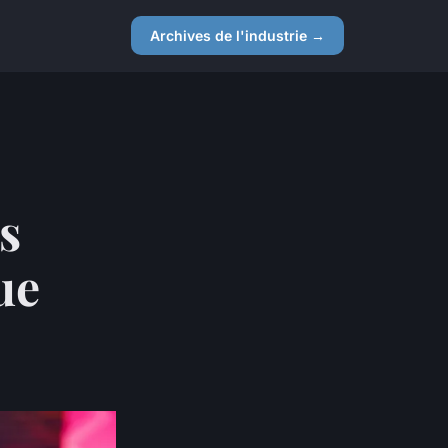
Archives de l'industrie →
es
ue