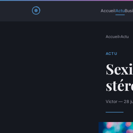
Accueil
Actu
Bus
Accueil
›
Actu
ACTU
Sexi
stér
Victor — 28 j