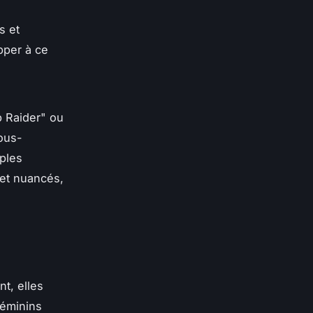
s et
pper à ce
 Raider" ou
ous-
ples
 et nuancés,
t, elles
féminins