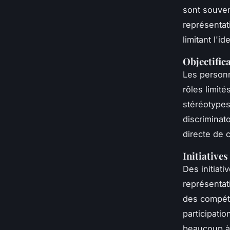
sont souven
représentat
limitant l'
Objectifica
Les personn
rôles limité
stéréotypes
discriminat
directe de 
Initiative
Des initiat
représentat
des compéti
participatio
beaucoup à 