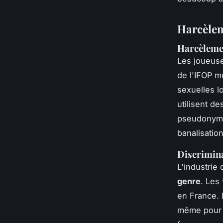
Harcèlem
Harcèlemen
Les joueus
de l'IFOP 
sexuelles lo
utilisent d
pseudonymes
banalisation
Discrimina
L'industrie
genre
. Les
en France. 
même pour l