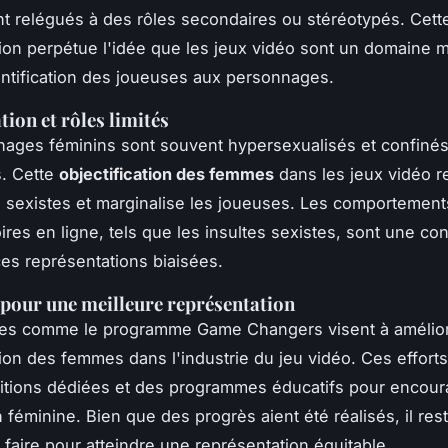
t relégués à des rôles secondaires ou stéréotypés. Cett
ion perpétue l'idée que les jeux vidéo sont un domaine m
identification des joueuses aux personnages.
tion et rôles limités
ages féminins sont souvent hypersexualisés et confinés
s. Cette
objectification des femmes
dans les jeux vidéo r
 sexistes et marginalise les joueuses. Les comportement
oires en ligne, tels que les insultes sexistes, sont une 
ces représentations biaisées.
s pour une meilleure représentation
ives comme le programme Game Changers visent à amélior
ion des femmes dans l'industrie du jeu vidéo. Ces efforts
tions dédiées et des programmes éducatifs pour encour
n féminine. Bien que des progrès aient été réalisés, il re
faire pour atteindre une représentation équitable.