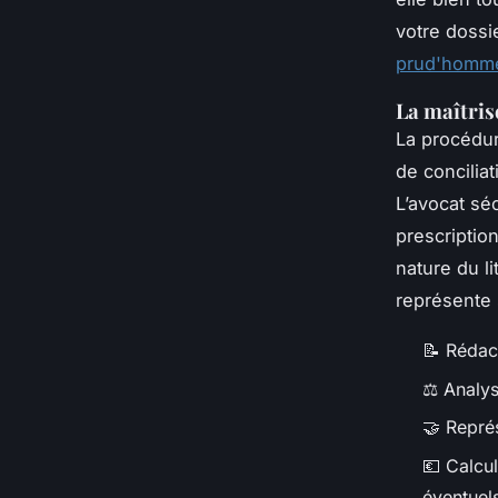
votre dossie
prud'homme
La maîtris
La procédur
de conciliat
L’avocat sé
prescription
nature du li
représente 
📝 Rédact
⚖️ Analys
🤝 Repré
💶 Calcu
éventuel