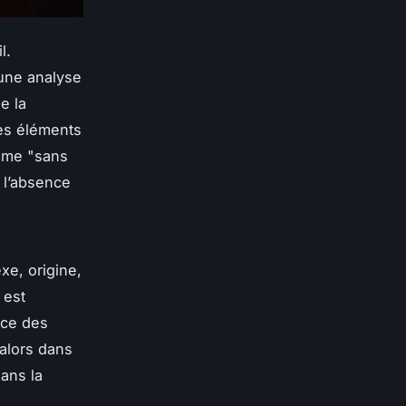
l.
une analyse
de la
des éléments
omme "sans
 l’absence
xe, origine,
est
nce des
 alors dans
ans la