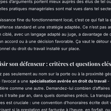
types d’arguments portent mieux auprès des élus de tel ou
elles pratiques managériales sont mal vues dans tel secte
issance fine du fonctionnement local, c’est ce qui fait la 
éfense standard et une stratégie adaptée. Ce n’est pas a
n ciblé, avec un langage adapté au juge, a davantage de
 un accord ou à une décision favorable.
Ça vaut le détour
d
nnel du droit du travail installé sur place.
sir son défenseur : critères et questions clé
z pas seulement au nom sur la porte ou à la proximité g
e l’avocat a une
spécialisation avérée en droit du travail
- 
tière comme une autre. Demandez-lui combien d’affaires
s il traite par an, dans quels domaines précis. La transp
res est cruciale : une convention d’honoraires écrite doit 
isant si la prestation est facturée à l’heure, en forfait, ou