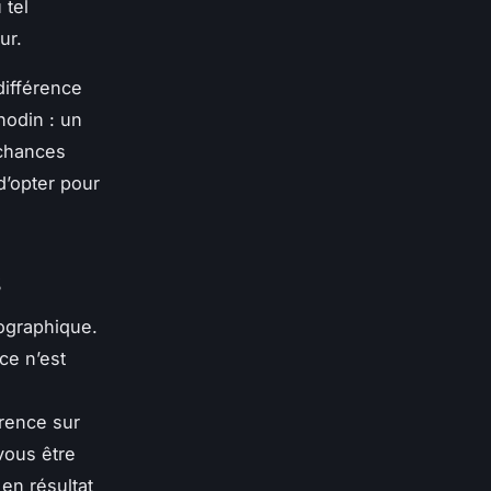
 tel
ur.
différence
nodin : un
 chances
’opter pour
s
éographique.
ce n’est
arence sur
vous être
 en résultat