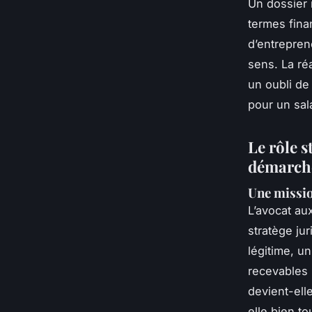
Un dossier 
termes fina
d’entreprene
sens. La ré
un oubli de 
pour un sal
Le rôle s
démarch
Une missio
L’avocat au
stratège ju
légitime, u
recevables p
devient-ell
elle bien t