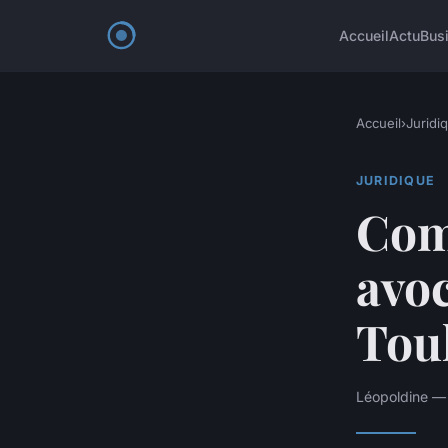
Accueil
Actu
Bus
Accueil
›
Juridi
JURIDIQUE
Com
avo
Tou
Léopoldine —