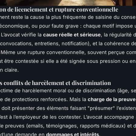
on de licenciement et rupture conventionnelle
ment reste la cause la plus fréquente de saisine du consei
économique, ou pour faute grave : chaque motif impose 
L’avocat vérifie la
cause réelle et sérieuse
, la régularité 
convocations, entretiens, notification), et la cohérence 
fs. Même une rupture conventionnelle, souvent perçue c
ut être contestée si elle a été signée sous pression ou en
n claire.
s conflits de harcèlement et discrimination
victime de harcèlement moral ou de discrimination (âge, se
se de protections renforcées. Mais la
charge de la preuve
il doit présenter des éléments faisant "présumer" l’existe
 c’est à l’employeur de les contester. L’avocat accompagne
 de preuves (emails, témoignages, rapports médicaux) et d
n d’une demande en
dommages et intérêts
.