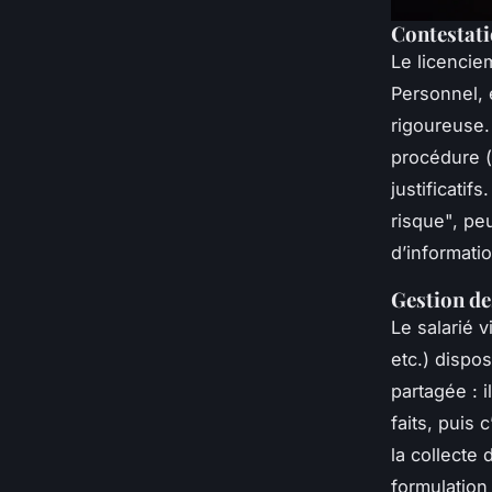
Contestati
Le licencie
Personnel, 
rigoureuse. 
procédure (
justificati
risque", pe
d’informatio
Gestion de
Le salarié 
etc.) dispo
partagée : 
faits, puis
la collecte
formulatio