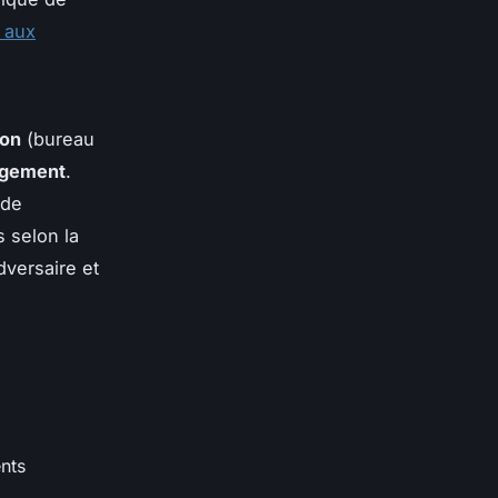
 aux
ion
(bureau
ugement
.
 de
s selon la
dversaire et
nts