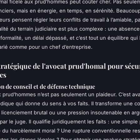
mal ficelé aux prud’hommes peut coûter cher. Pas seule
nciers, mais en énergie, en temps, en sérénité. Beaucou
urs pensent régler leurs conflits de travail à l’amiable, p
alité du terrain judiciaire est plus complexe : une absenc
formalité, un délai dépassé, et c’est tout un équilibre qui
arié comme pour un chef d’entreprise.
tratégique de l'avocat prud'homal pour sécu
es
n de conseil et de défense technique
x prud’hommes n’est pas seulement un plaideur. C’est ava
ridique qui donne du sens à vos faits. Il transforme une c
n licenciement brutal ou une pression insoutenable en ar
ar le juge. Il qualifie juridiquement les faits : une simple
e du harcèlement moral ? Une rupture conventionnelle re
outes les étapes légales ? Pour obtenir une analyse straté