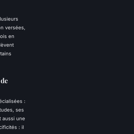
lusieurs
on versées,
fois en
lèvent
tains
 de
cialisées :
tudes, ses
t aussi une
icités : il