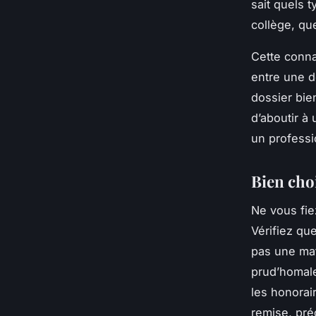
sait quels 
collège, qu
Cette conna
entre une d
dossier bie
d’aboutir à
un professio
Bien choi
Ne vous fie
Vérifiez qu
pas une ma
prud’homale
les honorai
remise, préc