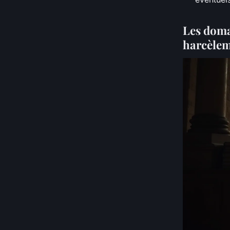
Les doma
harcèle