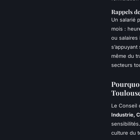
Rappels de
Un salarié 
mois : heur
ou salaires 
s’appuyant 
même du tra
secteurs to
Pourquoi
Toulouse
Le Conseil 
Industrie,
sensibilité
culture du t