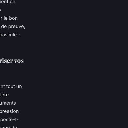
ment en
p
ar le bon
e de preuve,
 bascule -
riser vos
nt tout un
olère
guments
 pression
specte-t-
gique de